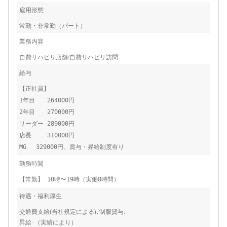
雇用形態
常勤・非常勤（パート）
業務内容
自費リハビリ店舗/自費リハビリ訪問
給与
【正社員】
1年目 264000円
2年目 270000円
リーダー 289000円
店長 310000円
MG 329000円、賞与・昇給制度有り
勤務時間
【常勤】 10時〜19時（実働8時間）
待遇・福利厚生
交通費支給(当社規定による)､制服貸与､
昇給･（実績により）