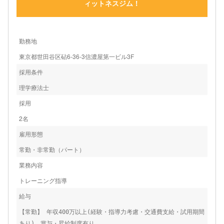
ィットネスジム！
勤務地
東京都世田谷区砧6-36-3信濃屋第一ビル3F
採用条件
理学療法士
採用
2名
雇用形態
常勤・非常勤（パート）
業務内容
トレーニング指導
給与
【常勤】 年収400万以上(経験・指導力考慮・交通費支給・試用期間
あり)、賞与・昇給制度有り