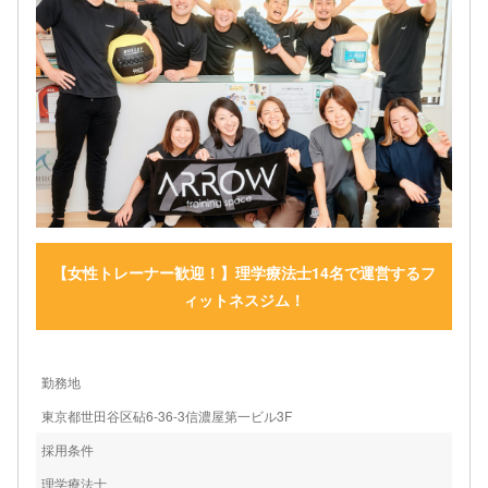
【女性トレーナー歓迎！】理学療法士14名で運営するフ
ィットネスジム！
勤務地
東京都世田谷区砧6-36-3信濃屋第一ビル3F
採用条件
理学療法士