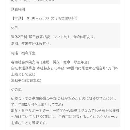
勤務時間
【常勤】 9:30～22:00 のうち実働8時間
休日
週休2日制(曜日は要相談、シフト制)、有給休暇あり。
夏期、年末年始休暇有り。
待遇・福利厚生
各種社会保険完備（雇用・労災・健康・厚生年金）
自転車通勤手当(本社起点とし半径5km圏内に居住する場合月1万円を
上限として支給)
通勤手当(実費支給)
その他
研修会・学会参加勉強会手当(会社が認めたものに研修や学会に関し
て、年間2万円を上限として支給)
出産・育児サポート週一、一時間から勤務可能なのでお子様を保育園
へ預けていても17:00前には、ご自宅に到着するようにスケジュール
を組むことも可能です。